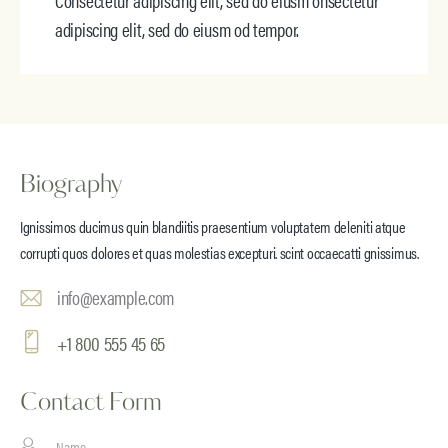
adipiscing elit, sed do eiusm od tempor.
Biography
Ignissimos ducimus quin blandiitis praesentium voluptatem deleniti atque
corrupti quos dolores et quas molestias excepturi. scint occaecatti gnissimus.
info@example.com
E-
+1 800 555 45 65
mai
Pho
l:
ne:
Contact Form